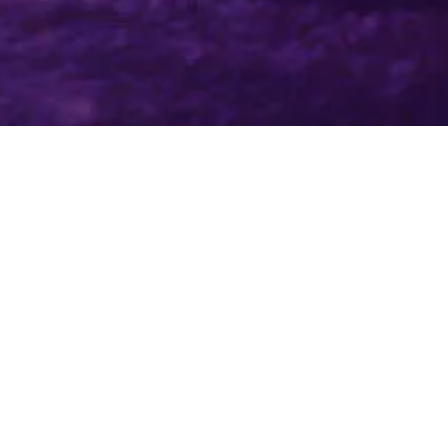
CIUP –
Campagne Mécénat
Publicité
Les talents de demain de la Cité Internationale Universitaire de Paris
Pour répondre à la précarisation grandissante des étudiants, privés de job à
cause des multiples confinements, la Cité Internationale de Paris a
missionné advitam pour une campagne externe (panneaux métros, encarts
presse et réseaux sociaux) nous avons créé une campagne choc, utilisant
la projection dystopique et le conditionnel négatif. Le résultat : un record
dans l’histoire du mécénat de la CIUP.