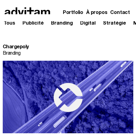
Portfolio
À propos
Contact
Tous
Publicité
Branding
Digital
Stratégie
Skip
to
content
Chargepoly
Branding