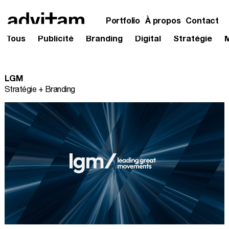
Portfolio
À propos
Contact
Tous
Publicité
Branding
Digital
Stratégie
Skip
to
content
LGM
Stratégie + Branding