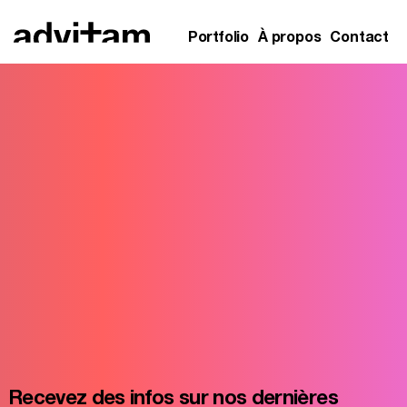
Skip
to
content
Portfolio
À propos
Contact
Recevez des infos sur nos dernières