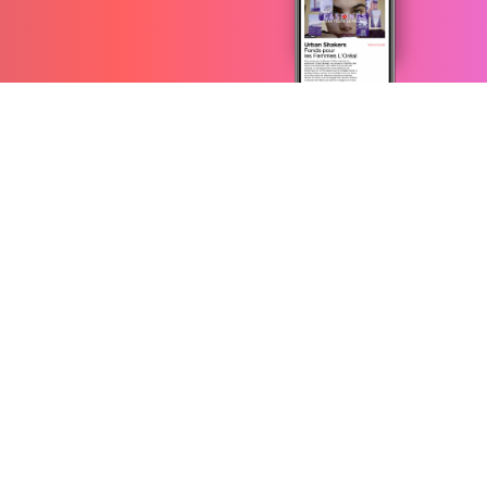
contact@advitam.paris
- job@advitam.paris
14 rue de Rouen, 75019 Paris
mentions légales
CGV